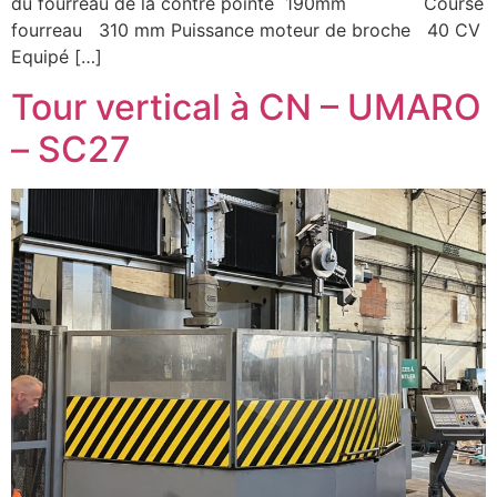
du fourreau de la contre pointe 190mm Course
fourreau 310 mm Puissance moteur de broche 40 CV
Equipé […]
Tour vertical à CN – UMARO
– SC27