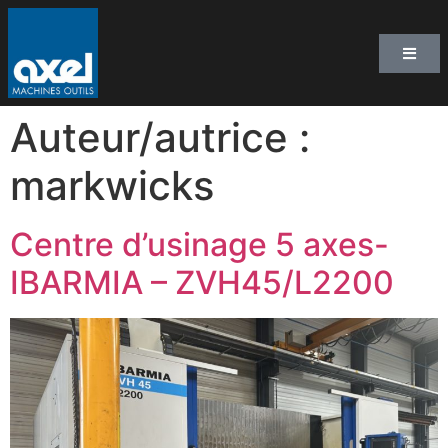
Auteur/autrice :
markwicks
Centre d’usinage 5 axes-
IBARMIA – ZVH45/L2200