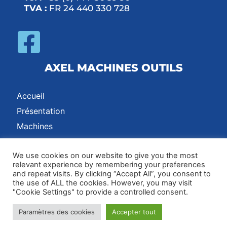
TVA :
FR 24 440 330 728
AXEL MACHINES OUTILS
Accueil
Présentation
Machines
Contact
We use cookies on our website to give you the most
relevant experience by remembering your preferences
and repeat visits. By clicking “Accept All”, you consent to
Adresse :
17 Rue des Grands Chênes, 42600, Montbrison, France /
the use of ALL the cookies. However, you may visit
"Cookie Settings" to provide a controlled consent.
Email :
axel@axel-machines.com
Paramètres des cookies
Accepter tout
Contact
|
CGV